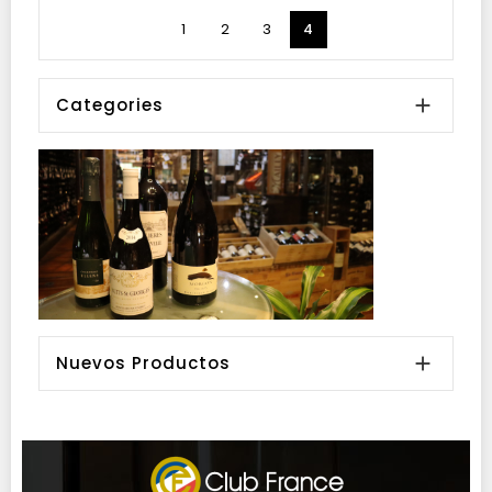
1
2
3
4
Categories

Nuevos Productos
