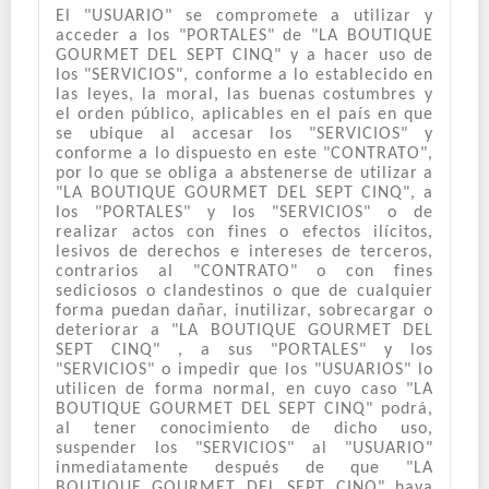
El "USUARIO" se compromete a utilizar y
acceder a los "PORTALES" de "LA BOUTIQUE
GOURMET DEL SEPT CINQ" y a hacer uso de
los "SERVICIOS", conforme a lo establecido en
las leyes, la moral, las buenas costumbres y
el orden público, aplicables en el país en que
se ubique al accesar los "SERVICIOS" y
conforme a lo dispuesto en este "CONTRATO",
por lo que se obliga a abstenerse de utilizar a
"LA BOUTIQUE GOURMET DEL SEPT CINQ", a
los "PORTALES" y los "SERVICIOS" o de
realizar actos con fines o efectos ilícitos,
lesivos de derechos e intereses de terceros,
contrarios al "CONTRATO" o con fines
sediciosos o clandestinos o que de cualquier
forma puedan dañar, inutilizar, sobrecargar o
deteriorar a "LA BOUTIQUE GOURMET DEL
SEPT CINQ" , a sus "PORTALES" y los
"SERVICIOS" o impedir que los "USUARIOS" lo
utilicen de forma normal, en cuyo caso "LA
BOUTIQUE GOURMET DEL SEPT CINQ" podrá,
al tener conocimiento de dicho uso,
suspender los "SERVICIOS" al "USUARIO"
inmediatamente después de que "LA
BOUTIQUE GOURMET DEL SEPT CINQ" haya