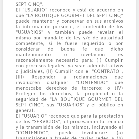
SEPT CINQ".
El "USUARIO" reconoce y está de acuerdo en
que "LA BOUTIQUE GOURMET DEL SEPT CINQ"
puede mantener y conservar en sus archivos
la información personal, el contenido de los
"USUARIOS" y también puede revelar el
mismo por mandato de ley y/o de autoridad
competente, si le fuere requerido o por
considerar de buena fe que dicho
mantenimiento o revelación es
razonablemente necesario para: (I) Cumplir
con procesos legales, ya sean administrativos
o judiciales; (II) Cumplir con el "CONTRATO";
(III) Responder a reclamaciones que
involucren cualquier "CONTENIDO" que
menoscabe derechos de terceros; o (IV)
Proteger los derechos, la propiedad o la
seguridad de "LA BOUTIQUE GOURMET DEL
SEPT CINQ", sus "USUARIOS" y el público en
general.
El "USUARIO" reconoce que para la prestación
de los "SERVICIOS", el procesamiento técnico
y la transmisión de los mismos, incluyendo el
"CONTENIDO", puede involucrar: (a)
transmisiones a través de varias redes; y (b)