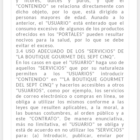
y licores, dulces y puros, y que el
"CONTENIDO" se relaciona directamente con
dicho objeto, por lo que, está dirigido a
personas mayores de edad. Aunado a lo
anterior, el "USUARIO" está enterado que el
consumo excesivo de algunos de los productos
ofrecidos en los "PORTALES" pueden resultar
nocivos para la salud, por lo que se debe
evitar el exceso.
3.4 USO ADECUADO DE LOS "SERVICIOS" DE
"LA BOUTIQUE GOURMET DEL SEPT CINQ".
En los casos en que el "USUARIO" haga uso de
aquellos "SERVICIOS" que por su naturaleza
permiten a los "USUARIOS" introducir
"CONTENIDO" en ""LA BOUTIQUE GOURMET
DEL SEPT CINQ" y hacerlos accesibles a otros
"USUARIOS", como por ejemplo, los servicios
de correo electrónico o compras en línea, se
obliga a utilizar los mismos conforme a las
leyes que resulten aplicables, a la moral, a
las buenas costumbres, al orden público y a
este "CONTRATO". De manera enunciativa,
más no limitativa, el "USUARIO" se obliga y
está de acuerdo en no utilizar los "SERVICIOS"
para: (a) Introducir, publicar, enviar por