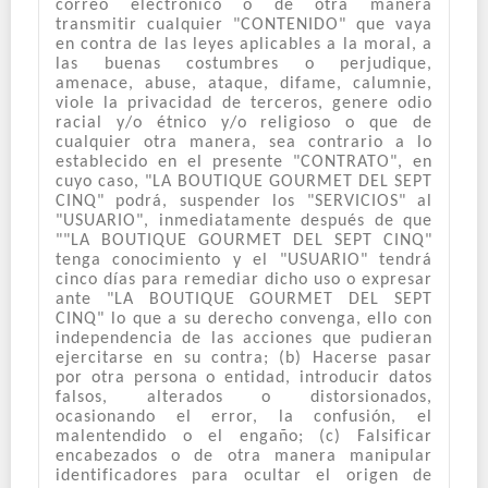
correo electrónico o de otra manera
transmitir cualquier "CONTENIDO" que vaya
en contra de las leyes aplicables a la moral, a
las buenas costumbres o perjudique,
amenace, abuse, ataque, difame, calumnie,
viole la privacidad de terceros, genere odio
racial y/o étnico y/o religioso o que de
cualquier otra manera, sea contrario a lo
establecido en el presente "CONTRATO", en
cuyo caso, "LA BOUTIQUE GOURMET DEL SEPT
CINQ" podrá, suspender los "SERVICIOS" al
"USUARIO", inmediatamente después de que
""LA BOUTIQUE GOURMET DEL SEPT CINQ"
tenga conocimiento y el "USUARIO" tendrá
cinco días para remediar dicho uso o expresar
ante "LA BOUTIQUE GOURMET DEL SEPT
CINQ" lo que a su derecho convenga, ello con
independencia de las acciones que pudieran
ejercitarse en su contra; (b) Hacerse pasar
por otra persona o entidad, introducir datos
falsos, alterados o distorsionados,
ocasionando el error, la confusión, el
malentendido o el engaño; (c) Falsificar
encabezados o de otra manera manipular
identificadores para ocultar el origen de