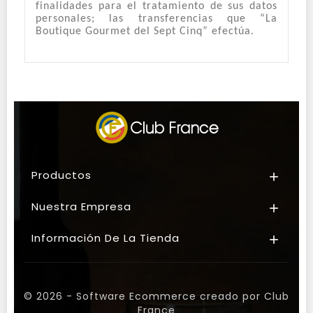
finalidades para el tratamiento de sus datos
personales; las transferencias que “La
Boutique Gourmet del Sept Cinq” efectúa.
Productos

Nuestra Empresa

Información De La Tienda

© 2026 - Software Ecommerce creado por Club
France