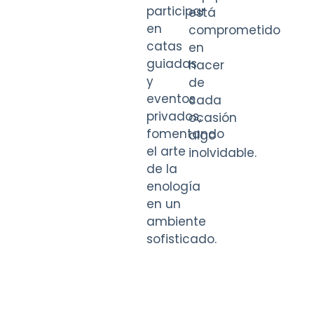
participar
está
en
comprometido
catas
en
guiadas
hacer
y
de
eventos
cada
privados,
ocasión
fomentando
algo
el arte
inolvidable.
de la
enología
en un
ambiente
sofisticado.