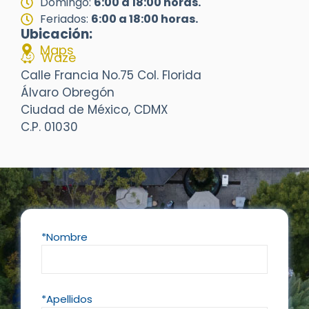
Domingo:
6:00 a 18:00 horas.
Feriados:
6:00 a 18:00 horas.
Ubicación:
Maps
Waze
Calle Francia No.75 Col. Florida
Álvaro Obregón
Ciudad de México, CDMX
C.P. 01030
*Nombre
*Apellidos