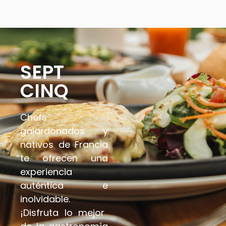
SEPT
CINQ
Chefs
gal
ardonados
y
nativos de Francia
t
e ofrecen una
experiencia
auténtica e
inolvidable.
¡Disfruta lo mejor