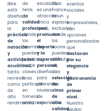
de
escalada
Club
libre
eventos
tenis
es una
France
está
sociales
de
atracción
es un
diseñada
y
calidad
única
espacio
para
empresariales,
profesional,
que
exclusivo
la
con
donde
promueve
donde
práctica
opciones
los
el
los
de
personalizadas
miembros
deporte
socios
natación
que
pueden
y la
pueden
y
destacan
practicar,
superación
disfrutar
actividades
por su
recibir
personal,
de
acuáticas,
elegancia
clases
diseñado
una
tanto
y
o
para
selección
recreativas
gastronomía
participar
diferentes
de
como
de
en
niveles
vinos
de
primer
torneos
de
de
alto
nivel.
amistosos.
experiencia.
alta
rendimiento.
Nuestro
calidad,
equipo