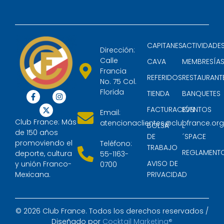
CAPITANES
ACTIVIDADE
Dirección:
Calle
CAVA
MEMBRESÍA
Francia
REFERIDOS
RESTAURANT
No. 75 Col.
Florida
TIENDA
BANQUETES
FACTURACIÓN
EVENTOS
Email:
Club France: Más
atencionaclientes@clubfrance.or
BOLSA
L
de 150 años
DE
´SPACE
promoviendo el
Teléfono:
TRABAJO
REGLAMENT
deporte, cultura
55-1163-
AVISO DE
y unión Franco-
0700
Mexicana.
PRIVACIDAD
© 2026 Club France. Todos los derechos reservados /
Diseñado por
Cocktail Marketing®