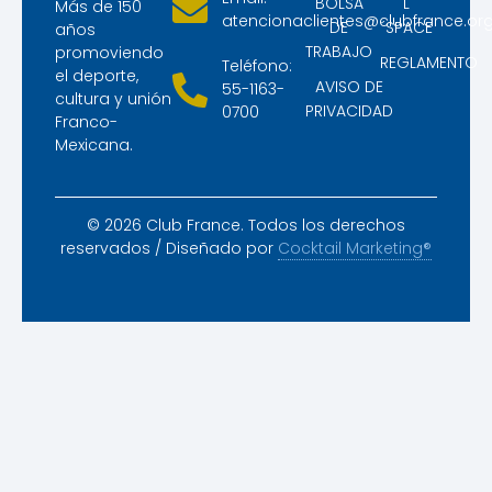
BOLSA
L
Más de 150
atencionaclientes@clubfrance.or
DE
´SPACE
años
TRABAJO
promoviendo
REGLAMENTO
Teléfono:
el deporte,
AVISO DE
55-1163-
cultura y unión
PRIVACIDAD
0700
Franco-
Mexicana.
© 2026 Club France. Todos los derechos
reservados / Diseñado por
Cocktail Marketing®