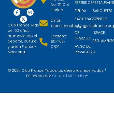
REFERIDOS
RESTAURANT
No. 75 Col.
Florida
TIENDA
BANQUETES
FACTURACIÓN
EVENTOS
Email:
Club France: Más
atencionaclientes@clubfrance.or
BOLSA
L
de 150 años
DE
´SPACE
promoviendo el
Teléfono:
TRABAJO
REGLAMENT
deporte, cultura
55-1163-
AVISO DE
y unión Franco-
0700
Mexicana.
PRIVACIDAD
© 2026 Club France. Todos los derechos reservados /
Diseñado por
Cocktail Marketing®