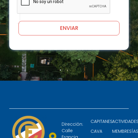
CAPITANES
ACTIVIDADE
Dirección:
Calle
CAVA
MEMBRESÍA
Francia