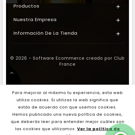
Productos

Nuestra Empresa

Información De La Tienda

© 2026 - Software Ecommerce creado por Club
France

Para mejorar al máximo tu experiencia, esta web
utiliza cookies. Si utilizas la web significa que
estás de acuerdo con que usemos cookies.
Hemos publicado una nueva política de cookies,
que deberás leer para entender mejor cuáles son
las cookies que utilizamos.
Ver la política de