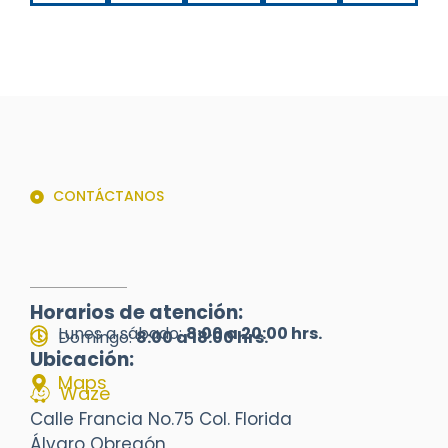
CONTÁCTANOS
Horarios de atención:
Lunes a sábado:
8:00 a 20:00 hrs.
Domingo:
8:00 a 18:00 hrs.
Ubicación:
Maps
Waze
Calle Francia No.75 Col. Florida
Álvaro Obregón