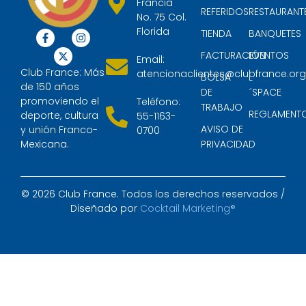
Francia
REFERIDOS
RESTAURANT
No. 75 Col.
Florida
TIENDA
BANQUETES
FACTURACIÓN
EVENTOS
Email:
Club France: Más
atencionaclientes@clubfrance.or
BOLSA
L
de 150 años
DE
´SPACE
promoviendo el
Teléfono:
TRABAJO
REGLAMENT
deporte, cultura
55-1163-
AVISO DE
y unión Franco-
0700
Mexicana.
PRIVACIDAD
© 2026 Club France. Todos los derechos reservados /
Diseñado por
Cocktail Marketing®