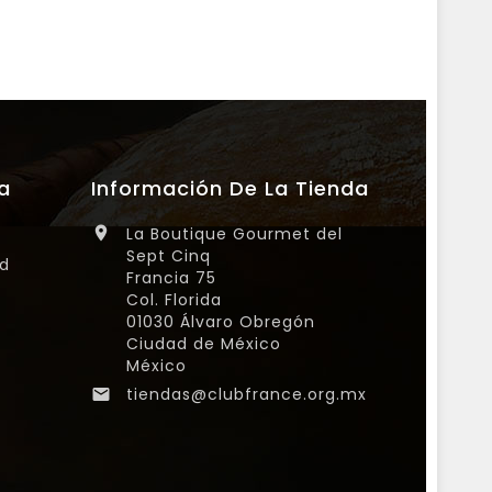
a
Información De La Tienda
La Boutique Gourmet del

Sept Cinq
ad
Francia 75
Col. Florida
01030 Álvaro Obregón
Ciudad de México
México
tiendas@clubfrance.org.mx
