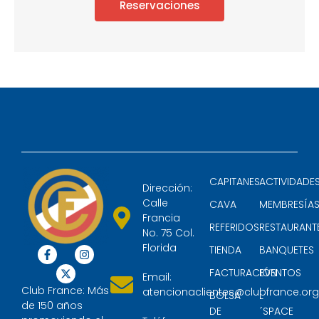
Reservaciones
CAPITANES
ACTIVIDADE
Dirección:
Calle
CAVA
MEMBRESÍA
Francia
REFERIDOS
RESTAURANT
No. 75 Col.
Florida
TIENDA
BANQUETES
FACTURACIÓN
EVENTOS
Email:
Club France: Más
atencionaclientes@clubfrance.or
BOLSA
L
de 150 años
DE
´SPACE