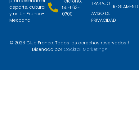
promoviendo el
Teléfono:
TRABAJO
REGLAMENT
deporte, cultura
55-1163-
AVISO DE
y unión Franco-
0700
Mexicana.
PRIVACIDAD
© 2026 Club France. Todos los derechos reservados /
Diseñado por
Cocktail Marketing®